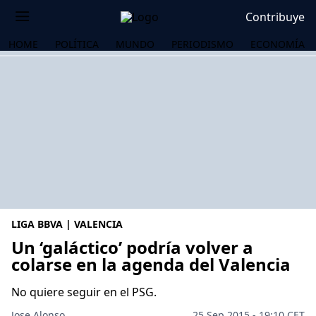
Contribuye
HOME
POLÍTICA
MUNDO
PERIODISMO
ECONOMÍA
LIGA BBVA | VALENCIA
Un ‘galáctico’ podría volver a
colarse en la agenda del Valencia
OS
No quiere seguir en el PSG.
Jose Alonso
25 Sep 2015 - 19:10 CET