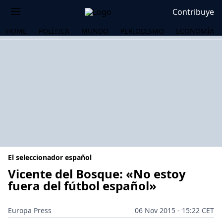
Contribuye
HOME
POLÍTICA
MUNDO
PERIODISMO
ECONOMÍA
El seleccionador español
Vicente del Bosque: «No estoy
fuera del fútbol español»
OS
Europa Press
06 Nov 2015 - 15:22 CET