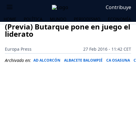
Contribuye
HOME
POLÍTICA
MUNDO
PERIODISMO
ECONOMÍA
(Previa) Butarque pone en juego el
liderato
Europa Press
27 Feb 2016 - 11:42 CET
Archivado en:
AD ALCORCÓN
ALBACETE BALOMPIÉ
CA OSASUNA
C
OS