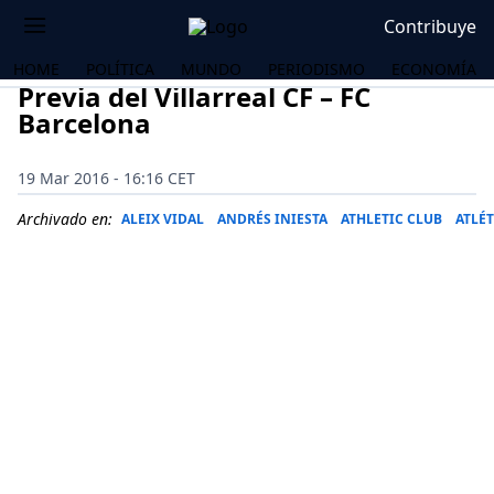
Contribuye
HOME
POLÍTICA
MUNDO
PERIODISMO
ECONOMÍA
Previa del Villarreal CF – FC
Barcelona
19 Mar 2016 - 16:16 CET
Archivado en:
ALEIX VIDAL
ANDRÉS INIESTA
ATHLETIC CLUB
ATLÉ
OS