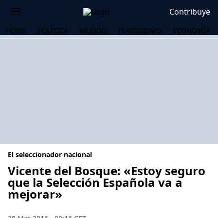
Contribuye
HOME
POLÍTICA
MUNDO
PERIODISMO
ECONOMÍA
El seleccionador nacional
Vicente del Bosque: «Estoy seguro
que la Selección Española va a
mejorar»
OS