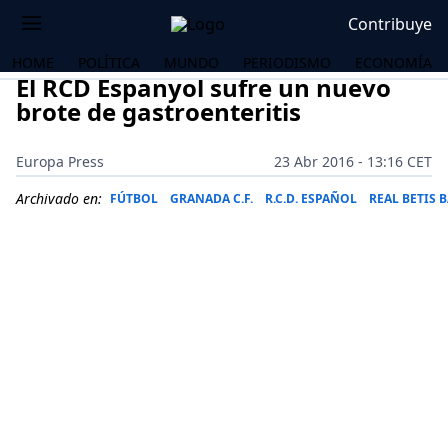
Contribuye
HOME
POLÍTICA
MUNDO
PERIODISMO
ECONOMÍA
El RCD Espanyol sufre un nuevo
brote de gastroenteritis
Europa Press
23 Abr 2016 - 13:16 CET
Archivado en:
FÚTBOL
GRANADA C.F.
R.C.D. ESPAÑOL
REAL BETIS 
OS