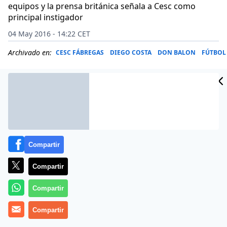
equipos y la prensa británica señala a Cesc como
principal instigador
04 May 2016 - 14:22 CET
Archivado en:
CESC FÁBREGAS
DIEGO COSTA
DON BALON
FÚTBOL
Compartir
Compartir
Compartir
Compartir
El Leicester salió campeón de un Chelsea-Tottenham
(2-2) que estuvo plagado de incidentes y broncas