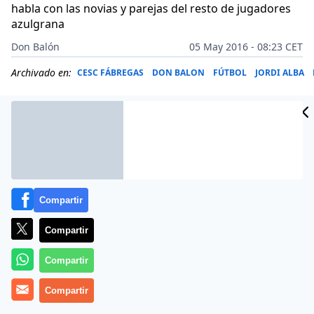
habla con las novias y parejas del resto de jugadores
azulgrana
Don Balón
05 May 2016 - 08:23 CET
Archivado en:
CESC FÁBREGAS
DON BALON
FÚTBOL
JORDI ALBA
Compartir
Compartir
Compartir
Compartir
Antonella Roccuzzo, la pareja de Leo Messi,
prácticamente no se habla con el resto de las WAGs