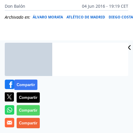
Don Balón
04 Jun 2016 - 19:19 CET
Archivado en:
ÁLVARO MORATA
ATLÉTICO DE MADRID
DIEGO COSTA
Compartir
Compartir
Diego Costa está muy difícil para el Atlético de Madrid
Compartir
y parece que el ‘Cholo’ Simeone habría indicado ya
Compartir
quien es su alternativa en caso de que no puedan
acabar fichando al hispano-brasileño. El elegido es el