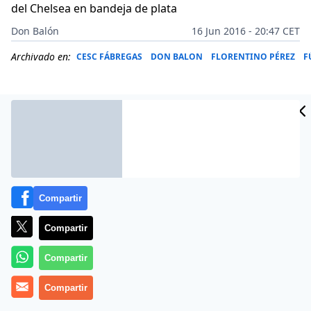
del Chelsea en bandeja de plata
Don Balón
16 Jun 2016 - 20:47 CET
Archivado en:
CESC FÁBREGAS
DON BALON
FLORENTINO PÉREZ
F
Compartir
Compartir
Compartir
Al Real Madrid le han puesto el fichaje de Cesc
Compartir
Fàbregas en bandeja de plata… Pero el club que
preside Florentino Pérez no tiene la más mínima