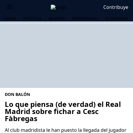
Contribuye
HOME
POLÍTICA
MUNDO
PERIODISMO
ECONOMÍA
DON BALÓN
Lo que piensa (de verdad) el Real
Madrid sobre fichar a Cesc
Fàbregas
OS
Al club madridista le han puesto la llegada del jugador