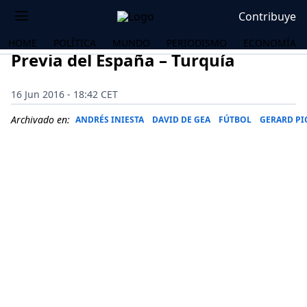
Contribuye
HOME
POLÍTICA
MUNDO
PERIODISMO
ECONOMÍA
Previa del España – Turquía
16 Jun 2016 - 18:42 CET
Archivado en:
ANDRÉS INIESTA
DAVID DE GEA
FÚTBOL
GERARD PI
OS