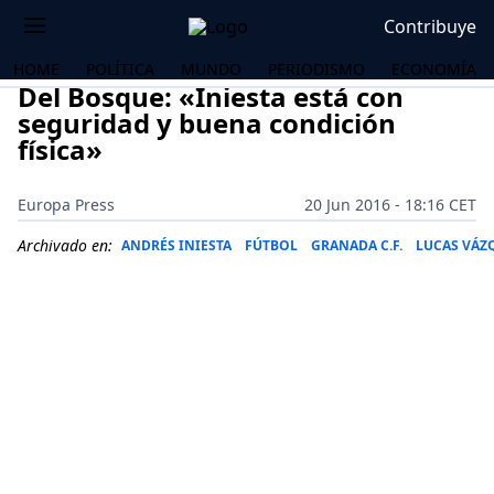
Contribuye
HOME
POLÍTICA
MUNDO
PERIODISMO
ECONOMÍA
Del Bosque: «Iniesta está con
seguridad y buena condición
física»
Europa Press
20 Jun 2016 - 18:16 CET
Archivado en:
ANDRÉS INIESTA
FÚTBOL
GRANADA C.F.
LUCAS VÁZ
OS