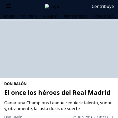
Contribuye
HOME
POLÍTICA
MUNDO
PERIODISMO
ECONOMÍA
DON BALÓN
El once los héroes del Real Madrid
Ganar una Champions League requiere talento, sudor
OS
y, obviamente, la justa dosis de suerte
Don Balón
21 Jun 2016 - 18:22 CET