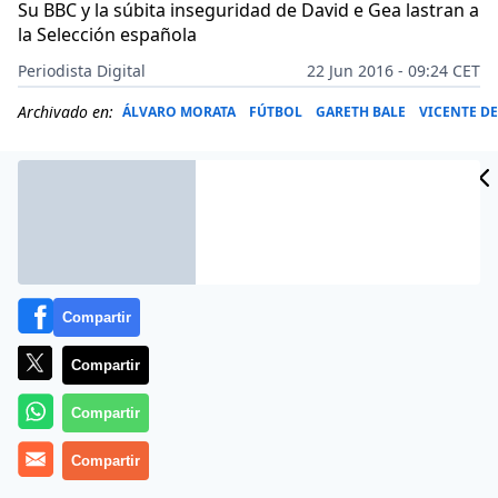
Su BBC y la súbita inseguridad de David e Gea lastran a
la Selección española
Periodista Digital
22 Jun 2016 - 09:24 CET
Archivado en:
ÁLVARO MORATA
FÚTBOL
GARETH BALE
VICENTE D
Compartir
Compartir
Compartir
Más información
Compartir