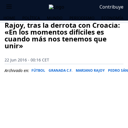
Contribuye
HOME
POLÍTICA
MUNDO
PERIODISMO
ECONOMÍA
Rajoy, tras la derrota con Croacia:
«En los momentos difíciles es
cuando más nos tenemos que
unir»
22 Jun 2016 - 00:16 CET
Archivado en:
FÚTBOL
GRANADA C.F.
MARIANO RAJOY
PEDRO SÁN
OS