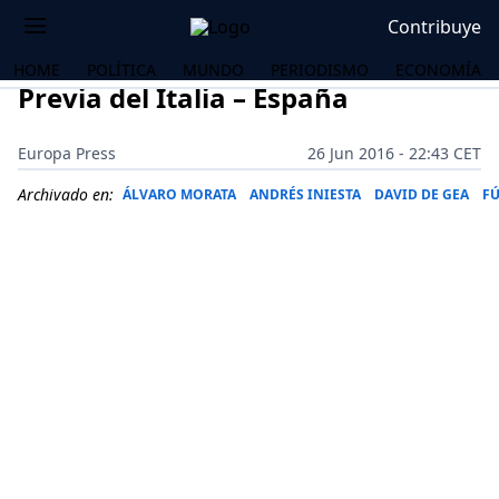
Contribuye
HOME
POLÍTICA
MUNDO
PERIODISMO
ECONOMÍA
Previa del Italia – España
Europa Press
26 Jun 2016 - 22:43 CET
Archivado en:
ÁLVARO MORATA
ANDRÉS INIESTA
DAVID DE GEA
F
OS