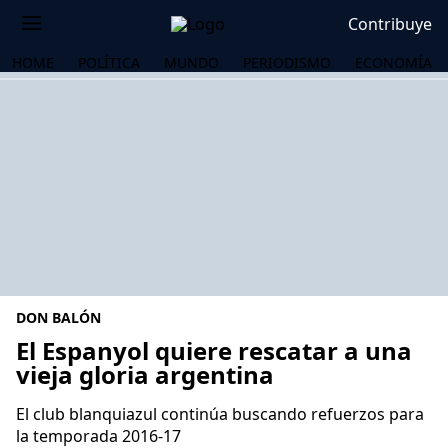
Contribuye
HOME
POLÍTICA
MUNDO
PERIODISMO
ECONOMÍA
DON BALÓN
El Espanyol quiere rescatar a una
vieja gloria argentina
OS
El club blanquiazul continúa buscando refuerzos para
la temporada 2016-17