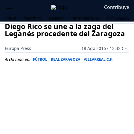
Contribuye
HOME
POLÍTICA
MUNDO
PERIODISMO
ECONOMÍA
Diego Rico se une a la zaga del
Leganés procedente del Zaragoza
Europa Press
18 Ago 2016 - 12:42 CET
Archivado en:
FÚTBOL
REAL ZARAGOZA
VILLARREAL C.F.
OS