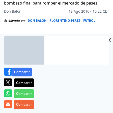
bombazo final para romper el mercado de pases
Don Balón
18 Ago 2016 - 10:22 CET
Archivado en:
DON BALON
FLORENTINO PÉREZ
FÚTBOL
Compartir
Compartir
Compartir
Hasta el rabo todo es toro. Florentino Pérez no va a
Compartir
dar su brazo a torcer. Quedan poco menos de 15 días
para el cierre del mercado y el Real va apurar sus