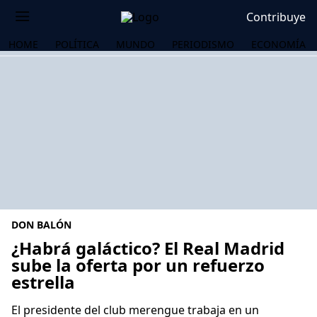
Contribuye
HOME
POLÍTICA
MUNDO
PERIODISMO
ECONOMÍA
DON BALÓN
¿Habrá galáctico? El Real Madrid
sube la oferta por un refuerzo
estrella
OS
El presidente del club merengue trabaja en un