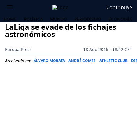
Contribuye
HOME
POLÍTICA
MUNDO
PERIODISMO
ECONOMÍA
LaLiga se evade de los fichajes
astronómicos
Europa Press
18 Ago 2016 - 18:42 CET
Archivado en:
ÁLVARO MORATA
ANDRÉ GOMES
ATHLETIC CLUB
DI
OS