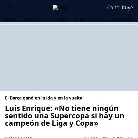
Contribuye
HOME
POLÍTICA
MUNDO
PERIODISMO
ECONOMÍA
El Barça ganó en la ida y en la vuelta
Luis Enrique: «No tiene ningún
sentido una Supercopa si hay un
campeón de Liga y Copa»
OS