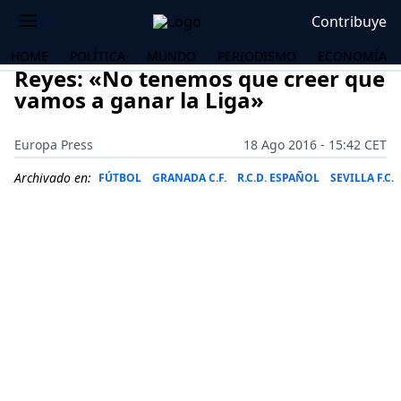
Contribuye
HOME
POLÍTICA
MUNDO
PERIODISMO
ECONOMÍA
Reyes: «No tenemos que creer que
vamos a ganar la Liga»
Europa Press
18 Ago 2016 - 15:42 CET
Archivado en:
FÚTBOL
GRANADA C.F.
R.C.D. ESPAÑOL
SEVILLA F.C.
OS