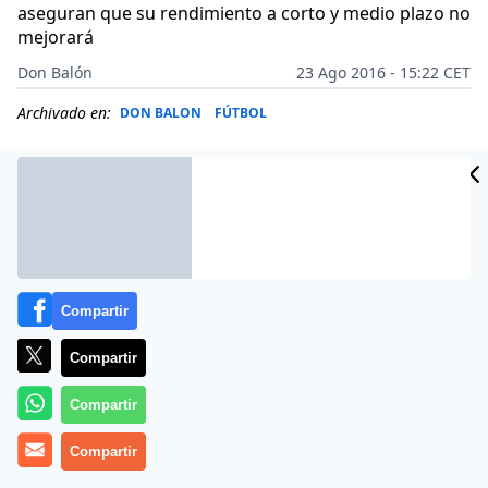
aseguran que su rendimiento a corto y medio plazo no
mejorará
Don Balón
23 Ago 2016 - 15:22 CET
Archivado en:
DON BALON
FÚTBOL
Compartir
Compartir
Compartir
Compartir
Durante la pretemporada, el técnico Juande Ramos ya
no sabía dónde ponerlo. No le encajaba en ninguna