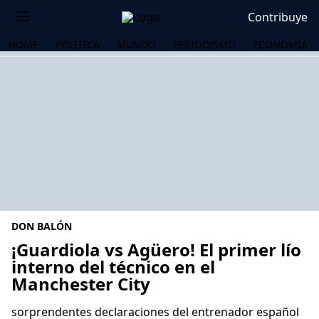
Contribuye
HOME
POLÍTICA
MUNDO
PERIODISMO
ECONOMÍA
DON BALÓN
¡Guardiola vs Agüero! El primer lío
interno del técnico en el
Manchester City
OS
sorprendentes declaraciones del entrenador español