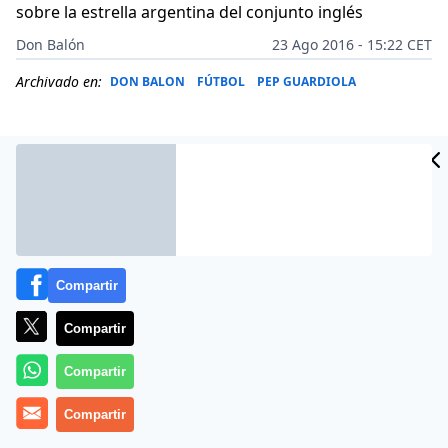
sobre la estrella argentina del conjunto inglés
Don Balón
23 Ago 2016 - 15:22 CET
Archivado en:
DON BALON
FÚTBOL
PEP GUARDIOLA
Compartir
Compartir
Compartir
El inicio de temporada de Sergio Agüero en el
Compartir
Manchester City ha sido espectacular. El ariete
argentino está demostrando estar a un excelente nivel