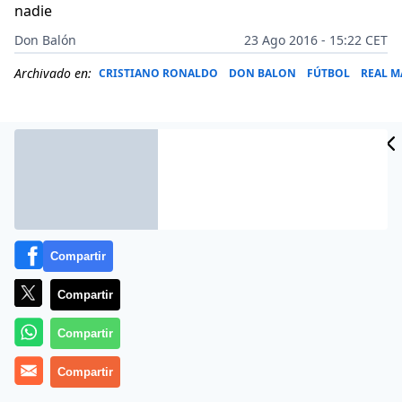
nadie
Don Balón
23 Ago 2016 - 15:22 CET
Archivado en:
CRISTIANO RONALDO
DON BALON
FÚTBOL
REAL M
Compartir
Compartir
Compartir
Cristiano Ronaldo mima el detalle. El jugador del Real
Compartir
es un perfeccionista en el terreno de juego y fuera. El
crack del Madrid es uno de los futbolistas que más