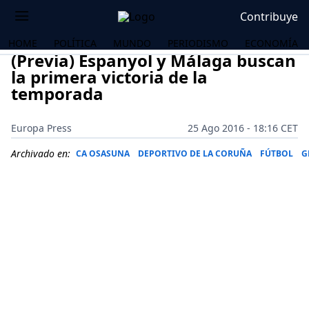
Contribuye
HOME
POLÍTICA
MUNDO
PERIODISMO
ECONOMÍA
(Previa) Espanyol y Málaga buscan
la primera victoria de la
temporada
Europa Press
25 Ago 2016 - 18:16 CET
Archivado en:
CA OSASUNA
DEPORTIVO DE LA CORUÑA
FÚTBOL
G
OS