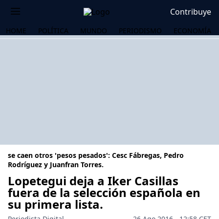
Contribuye
HOME
POLÍTICA
MUNDO
PERIODISMO
ECONOMÍA
se caen otros 'pesos pesados': Cesc Fábregas, Pedro
Rodríguez y Juanfran Torres.
Lopetegui deja a Iker Casillas
fuera de la selección española en
OS
su primera lista.
Periodista Digital
26 Ago 2016 - 12:58 CET