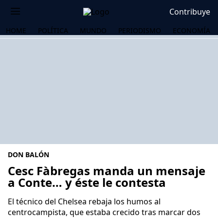
Contribuye
HOME
POLÍTICA
MUNDO
PERIODISMO
ECONOMÍA
DON BALÓN
Cesc Fàbregas manda un mensaje
a Conte… y éste le contesta
OS
El técnico del Chelsea rebaja los humos al
centrocampista, que estaba crecido tras marcar dos