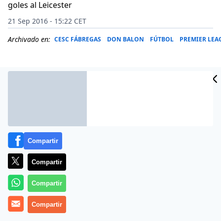
goles al Leicester
21 Sep 2016 - 15:22 CET
Archivado en:
CESC FÁBREGAS
DON BALON
FÚTBOL
PREMIER LEA
Compartir
Compartir
Compartir
La relación entre el técnico Antonio Conte y su
Compartir
centrocampista Cesc Fàbregas nació torcida y sigue
siendo un foco de conflictos entre ambos, pese a que