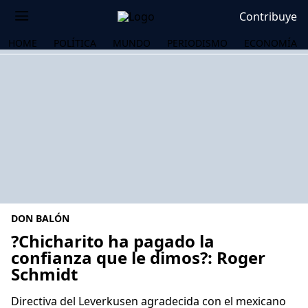
Contribuye
HOME
POLÍTICA
MUNDO
PERIODISMO
ECONOMÍA
DON BALÓN
?Chicharito ha pagado la
confianza que le dimos?: Roger
Schmidt
OS
Directiva del Leverkusen agradecida con el mexicano