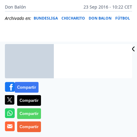
Don Balón
23 Sep 2016 - 10:22 CET
Archivado en:
BUNDESLIGA
CHICHARITO
DON BALON
FÚTBOL
Compartir
Compartir
Compartir
Por: Paco Forastieri Ob. / Don Balón Mx
El director técnico del Bayer Leverkusen, Roger
Compartir
Schmidt confesó que Javier ‘Chicharito’ Hernández ha