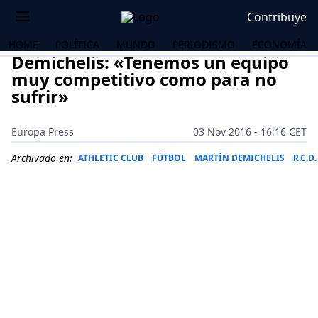
Contribuye
HOME
POLÍTICA
MUNDO
PERIODISMO
ECONOMÍA
Demichelis: «Tenemos un equipo
muy competitivo como para no
sufrir»
Europa Press
03 Nov 2016 - 16:16 CET
Archivado en:
ATHLETIC CLUB
FÚTBOL
MARTÍN DEMICHELIS
R.C.D
OS