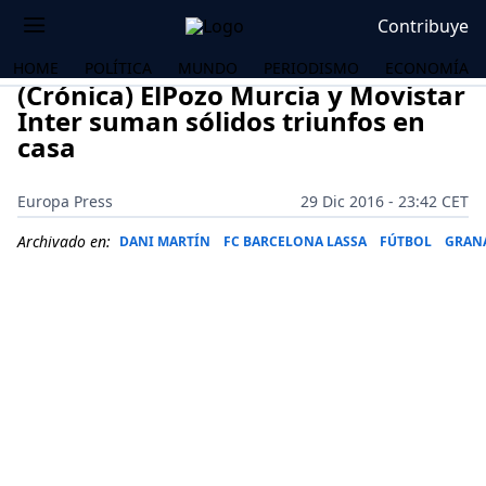
Contribuye
HOME
POLÍTICA
MUNDO
PERIODISMO
ECONOMÍA
(Crónica) ElPozo Murcia y Movistar
Inter suman sólidos triunfos en
casa
Europa Press
29 Dic 2016 - 23:42 CET
Archivado en:
DANI MARTÍN
FC BARCELONA LASSA
FÚTBOL
GRANA
OS