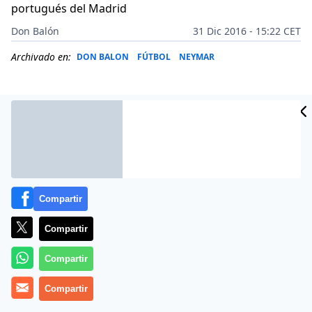
portugués del Madrid
Don Balón
31 Dic 2016 - 15:22 CET
Archivado en:
DON BALON
FÚTBOL
NEYMAR
Compartir
Compartir
Compartir
No es ningún secreto que hay jugadores del Barcelona
Compartir
que tienen una buena relación con Cristiano Ronaldo.
Tanto es así que algunos incluso han felicitado las