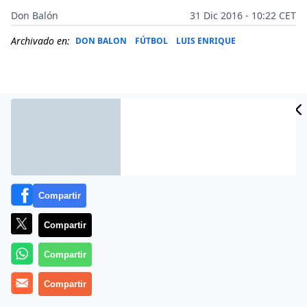
Don Balón
31 Dic 2016 - 10:22 CET
Archivado en:
DON BALON
FÚTBOL
LUIS ENRIQUE
Compartir
Compartir
Compartir
El Barça ya está de vuelta. La gran mayoría de la
plantilla se incorporó este viernes a los
Compartir
entrenamientos después de las fiestas navideñas, con