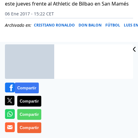
este jueves frente al Athletic de Bilbao en San Mamés
06 Ene 2017 - 15:22 CET
Archivado en:
CRISTIANO RONALDO
DON BALON
FÚTBOL
LUIS E
Compartir
Compartir
Compartir
Este viernes es día de Reyes… y de resaca. La que dejó
Compartir
anoche el partido entre el Athletic de Bilbao y el Barça
en la ida de los octavos de final de la Copa del Rey. Un