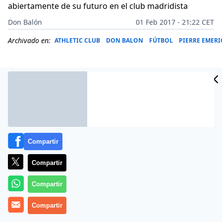
abiertamente de su futuro en el club madridista
Don Balón
01 Feb 2017 - 21:22 CET
Archivado en:
ATHLETIC CLUB
DON BALON
FÚTBOL
PIERRE EMER
Compartir
Compartir
Compartir
Pierre-Emerick Aubameyang le prometió a su abuelo
Compartir
que jugaría en el Real Madrid y está más que
dispuesto a cumplir su palabra. El delantero del