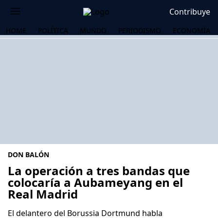
Contribuye
HOME
POLÍTICA
MUNDO
PERIODISMO
ECONOMÍA
DON BALÓN
La operación a tres bandas que
colocaría a Aubameyang en el
Real Madrid
OS
El delantero del Borussia Dortmund habla