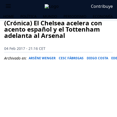
Contribuye
HOME
POLÍTICA
MUNDO
PERIODISMO
ECONOMÍA
(Crónica) El Chelsea acelera con
acento español y el Tottenham
adelanta al Arsenal
04 Feb 2017 - 21:16 CET
Archivado en:
ARSÉNE WENGER
CESC FÁBREGAS
DIEGO COSTA
ED
OS