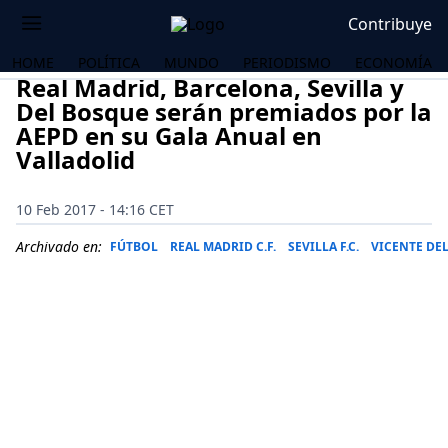
Contribuye
HOME
POLÍTICA
MUNDO
PERIODISMO
ECONOMÍA
Real Madrid, Barcelona, Sevilla y
Del Bosque serán premiados por la
AEPD en su Gala Anual en
Valladolid
10 Feb 2017 - 14:16 CET
Archivado en:
FÚTBOL
REAL MADRID C.F.
SEVILLA F.C.
VICENTE DE
OS