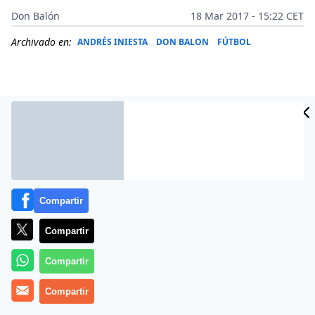
Don Balón
18 Mar 2017 - 15:22 CET
Archivado en:
ANDRÉS INIESTA
DON BALON
FÚTBOL
Compartir
Compartir
Compartir
El Real Madrid se ha vuelto a interesar por el
centrocampista Phillipe Coutinho en las últimas
Compartir
semanas. El conjunto blanco sabe que al Barça no le