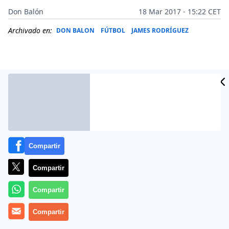
Don Balón
18 Mar 2017 - 15:22 CET
Archivado en:
DON BALON
FÚTBOL
JAMES RODRÍGUEZ
Compartir
Compartir
Compartir
James Rodríguez no está bien. No es ninguna novedad.
El colombiano lleva toda la temporada sin contar con
Compartir
los minutos suficientes, y no espera que su situación