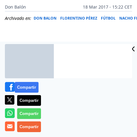
Don Balón
18 Mar 2017 - 15:22 CET
Archivado en:
DON BALON
FLORENTINO PÉREZ
FÚTBOL
NACHO F
Compartir
Compartir
Compartir
Zinedine Zidane le ha pedido a Florentino Pérez que
acabe de cerrar la renovación del canterano Nacho
Compartir
Fernández. El defensa está realizando un año excelso