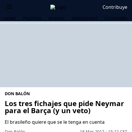
Contribuye
HOME
POLÍTICA
MUNDO
PERIODISMO
ECONOMÍA
DON BALÓN
Los tres fichajes que pide Neymar
para el Barça (y un veto)
OS
El brasileño quiere que se le tenga en cuenta
Don Balón
18 Mar 2017 - 15:22 CET