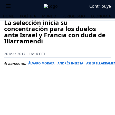
Contribuye
HOME
POLÍTICA
MUNDO
PERIODISMO
ECONOMÍA
La selección inicia su
concentración para los duelos
ante Israel y Francia con duda de
Illarramendi
20 Mar 2017 - 16:16 CET
Archivado en:
ÁLVARO MORATA
ANDRÉS INIESTA
ASIER ILLARRAME
OS