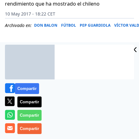
rendimiento que ha mostrado el chileno
10 May 2017 - 18:22 CET
Archivado en:
DON BALON
FÚTBOL
PEP GUARDIOLA
VÍCTOR VAL
Compartir
Compartir
Compartir
Pep Guardiola no está satisfecho con el rendimiento
Compartir
de Claudio Bravo en el Manchester City. A pesar de que
la llegada del ex azulgrana