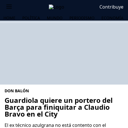
Contribuye
HOME
POLÍTICA
MUNDO
PERIODISMO
ECONOMÍA
DON BALÓN
Guardiola quiere un portero del
Barça para finiquitar a Claudio
Bravo en el City
OS
El ex técnico azulgrana no está contento con el