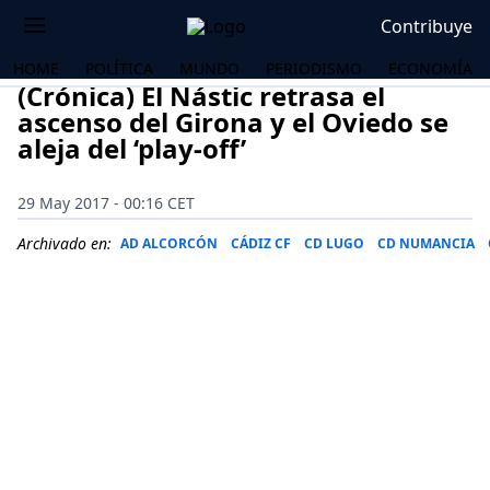
Contribuye
HOME
POLÍTICA
MUNDO
PERIODISMO
ECONOMÍA
(Crónica) El Nástic retrasa el
ascenso del Girona y el Oviedo se
aleja del ‘play-off’
29 May 2017 - 00:16 CET
Archivado en:
AD ALCORCÓN
CÁDIZ CF
CD LUGO
CD NUMANCIA
OS