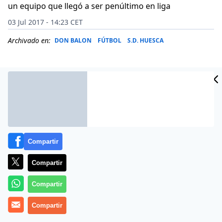
un equipo que llegó a ser penúltimo en liga
03 Jul 2017 - 14:23 CET
Archivado en:
DON BALON
FÚTBOL
S.D. HUESCA
Compartir
Compartir
Compartir
La llegada del técnico alicantino José Bordalás al
Compartir
Getafe resultó decisiva para el ascenso. El presidente
Ángel Torres prescindió de Juan Eduardo Esnáider, al