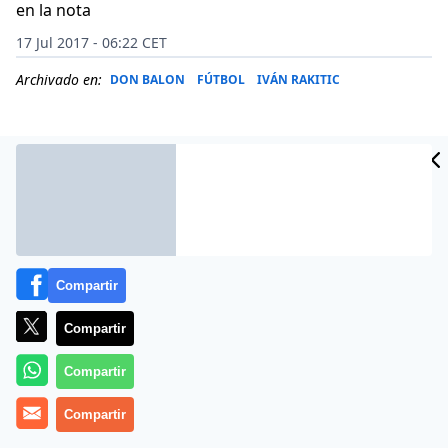
en la nota
17 Jul 2017 - 06:22 CET
Archivado en:
DON BALON
FÚTBOL
IVÁN RAKITIC
Compartir
Compartir
Compartir
A Leo Messi le llegan noticias que no le dejan nada
Compartir
tranquilo. La última: el Barça habría ofrecido a Ivan
Rakitic al PSG para conseguir el fichaje de Marco