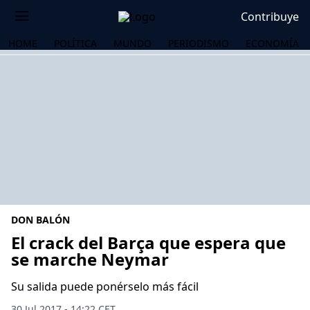
Contribuye
HOME
POLÍTICA
MUNDO
PERIODISMO
ECONOMÍA
DON BALÓN
El crack del Barça que espera que
se marche Neymar
OS
Su salida puede ponérselo más fácil
30 Jul 2017 - 14:22 CET