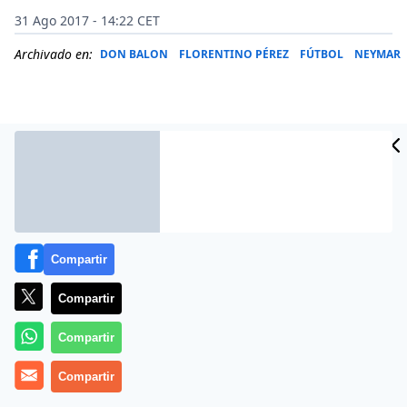
31 Ago 2017 - 14:22 CET
Archivado en:
DON BALON
FLORENTINO PÉREZ
FÚTBOL
NEYMAR
Compartir
Compartir
Compartir
Dybala, como viene informando ‘Don Balón’ en
exclusiva, no tiene la más mínima intención de fichar
Compartir
por un Barça que alegó incompatibilidad con Messi