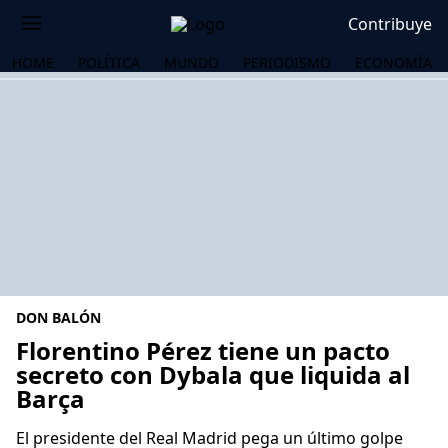
Contribuye
HOME
POLÍTICA
MUNDO
PERIODISMO
ECONOMÍA
DON BALÓN
Florentino Pérez tiene un pacto
secreto con Dybala que liquida al
Barça
OS
El presidente del Real Madrid pega un último golpe