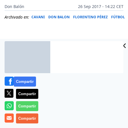
Don Balón
26 Sep 2017 - 14:22 CET
Archivado en:
CAVANI
DON BALON
FLORENTINO PÉREZ
FÚTBOL
Compartir
Compartir
Compartir
Florentino Pérez juega una partida de cartas con un as
ganador en la manga.
Compartir
El máximo mandatario del Real Madrid no cierra la