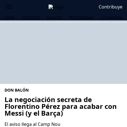
Contribuye
HOME
POLÍTICA
MUNDO
PERIODISMO
ECONOMÍA
DON BALÓN
La negociación secreta de
Florentino Pérez para acabar con
Messi (y el Barça)
OS
El aviso llega al Camp Nou