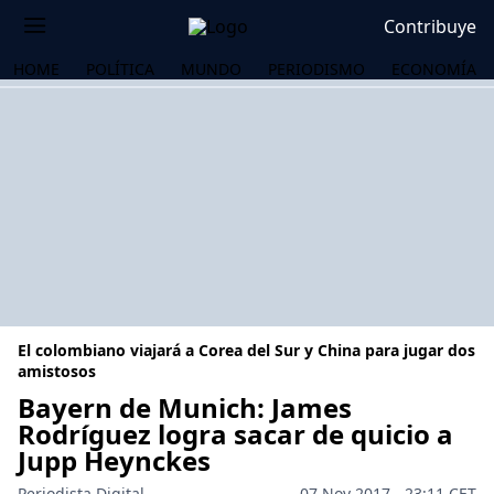
Contribuye
HOME
POLÍTICA
MUNDO
PERIODISMO
ECONOMÍA
El colombiano viajará a Corea del Sur y China para jugar dos
amistosos
Bayern de Munich: James
Rodríguez logra sacar de quicio a
OS
Jupp Heynckes
Periodista Digital
07 Nov 2017 - 23:11 CET